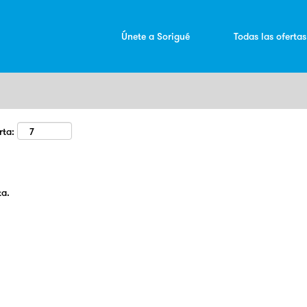
Buscar por ubicación
Únete a Sorigué
Todas las oferta
rta:
ta.